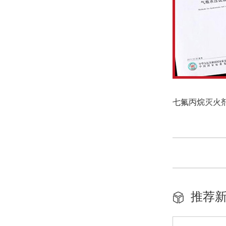
七氟丙烷灭火剂价
推荐