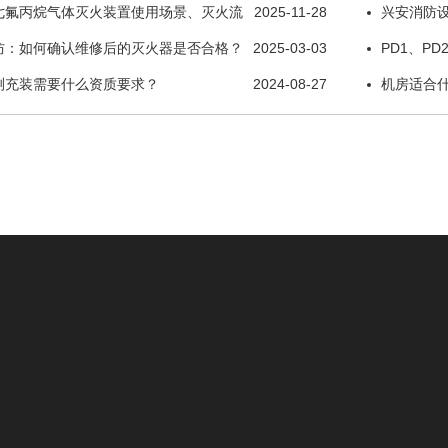
七氟丙烷气体灭火装置使用场景、灭火流
2025-11-28
兴安消防设
防：如何确认维修后的灭火器是否合格？
2025-03-03
修服务单位
PD1、P
测充装需要什么资质要求？
2024-08-27
备气瓶
机房适合
工程案例