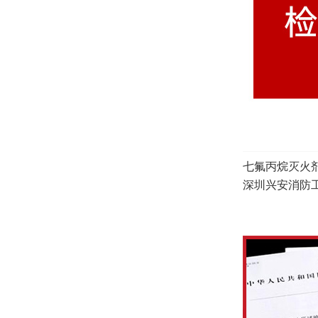
七氟丙烷灭火
深圳兴安消防