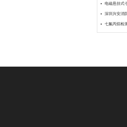
电磁悬挂式
程详解
深圳兴安消
七氟丙烷检
公司介绍
七氟丙烷
新闻中心