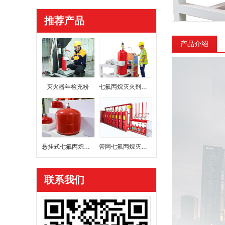
推荐产品
产品介绍
灭火器年检充粉
七氟丙烷灭火剂充装
悬挂式七氟丙烷灭火装置
管网七氟丙烷灭火系统
联系我们