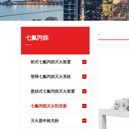
七氟丙烷
柜式七氟丙烷灭火装置
管网七氟丙烷灭火系统
悬挂式七氟丙烷灭火装置
七氟丙烷灭火剂充装
灭火器年检充粉