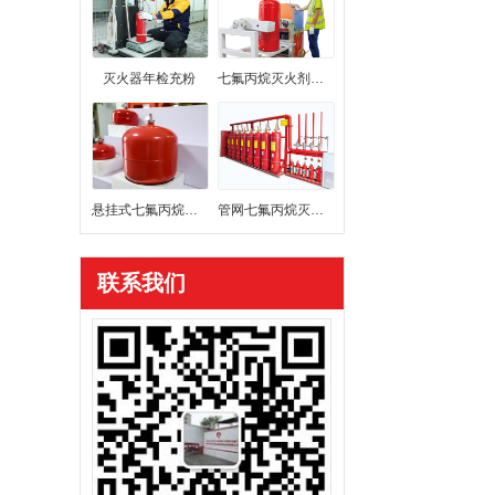
灭火器年检充粉
七氟丙烷灭火剂充装
悬挂式七氟丙烷灭火装置
管网七氟丙烷灭火系统
联系我们