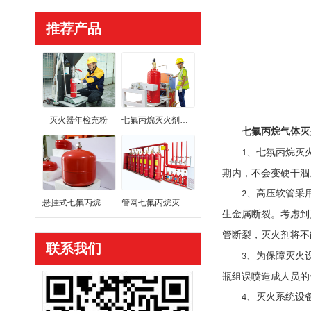
推荐产品
灭火器年检充粉
七氟丙烷灭火剂充装
七氟丙烷气体灭
、七氛丙烷灭
1
期内，不会变硬干涸
、高压软管采
2
悬挂式七氟丙烷灭火装置
管网七氟丙烷灭火系统
生金属断裂。考虑到
管断裂，灭火剂将不
联系我们
、为保障灭火
3
瓶组误喷造成人员的
、灭火系统设
4