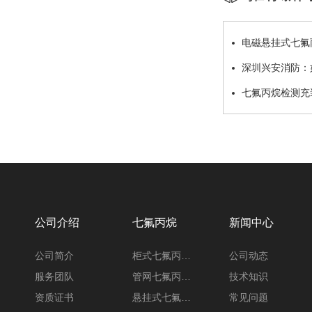
电磁悬挂式七氟
程详解
深圳兴安消防：
七氟丙烷检测充
公司介绍
七氟丙烷
新闻中心
公司简介
柜式七氟丙烷灭火装置
公司动态
服务团队
管网七氟丙烷灭火系统
技术知识
资质证书
悬挂式七氟丙烷灭火装置
常见问题