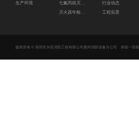
生产环境
七氟丙烷灭火剂充装
行业动态
灭火器年检充粉
工程实景
版权所有 © 深圳市兴安消防工程有限公司惠州消防设备分公司 保留一切