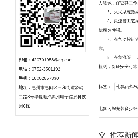
力测试，保证其工作
、灭火系统瓶
5
、集流管工艺
6
抗腐蚀性强。
、在气动控制
7
靠。
、在集流管上
8
邮箱：
420701958@qq.com
检测，保证安全可靠
电话：
0752-3501192
手机：
18002557330
标签：
七氟丙烷气
地址：
惠州市惠阳区三和街道象岭
二路8号华夏顺泽惠州电子信息科技
园6栋
七氟丙烷充装多少钱
推荐新