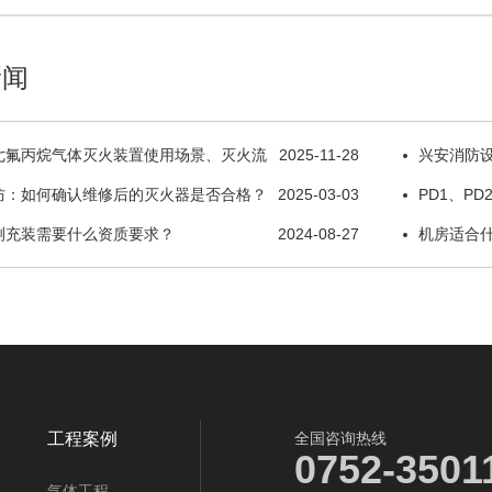
新闻
七氟丙烷气体灭火装置使用场景、灭火流
2025-11-28
兴安消防设
防：如何确认维修后的灭火器是否合格？
2025-03-03
修服务单位
PD1、P
测充装需要什么资质要求？
2024-08-27
备气瓶
机房适合
工程案例
全国咨询热线
0752-3501
气体工程