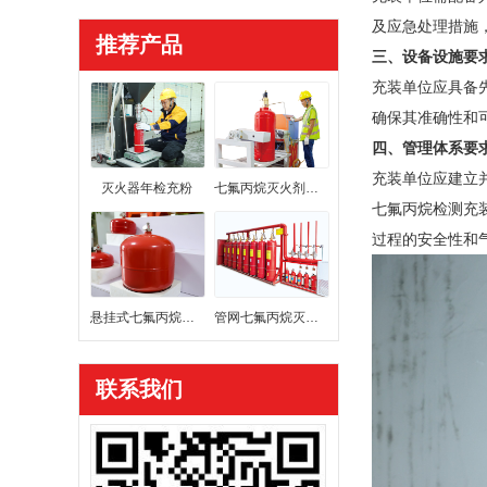
及应急处理措施
推荐产品
三、设备设施要
充装单位应具备
确保其准确性和
四、管理体系要
充装单位应建立
灭火器年检充粉
七氟丙烷灭火剂充装
七氟丙烷检测充
过程的安全性和
悬挂式七氟丙烷灭火装置
管网七氟丙烷灭火系统
联系我们