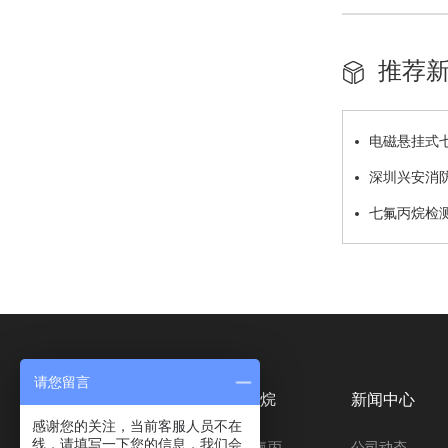
推荐
电磁悬挂式
程详解
深圳兴安消
七氟丙烷检
请您留言
公司介绍
七氟丙烷
新闻中心
感谢您的关注，当前客服人员不在
线，请填写一下您的信息，我们会
公司简介
柜式七氟丙烷灭火装置
公司动态