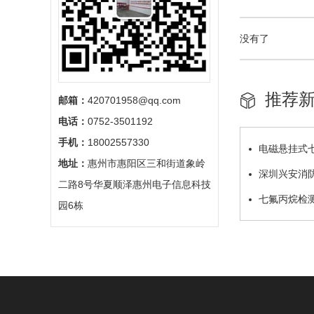
没有了
推荐
邮箱：
420701958@qq.com
电话：
0752-3501192
手机：
18002557330
电磁悬挂式
地址：
惠州市惠阳区三和街道象岭
程详解
深圳兴安消
二路8号华夏顺泽惠州电子信息科技
七氟丙烷检
园6栋