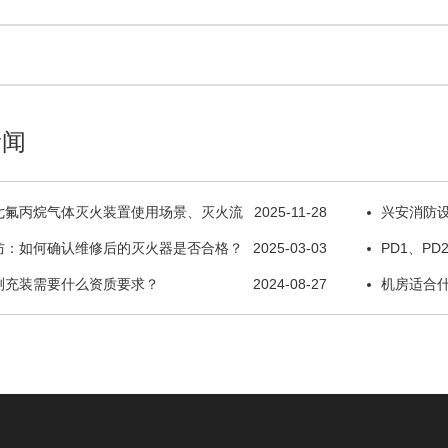
新闻
七氟丙烷气体灭火装置使用场景、灭火流
2025-11-28
兴安消防设
防：如何确认维修后的灭火器是否合格？
2025-03-03
修服务单位
PD1、P
测充装需要什么资质要求？
2024-08-27
备气瓶
机房适合