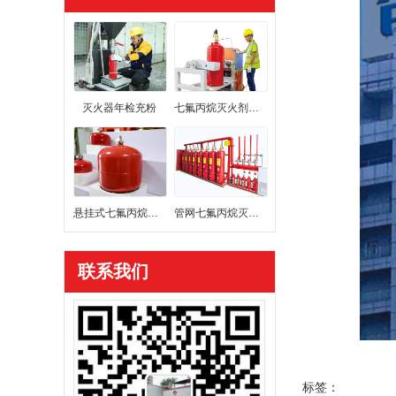
灭火器年检充粉
七氟丙烷灭火剂充装
悬挂式七氟丙烷灭火装置
管网七氟丙烷灭火系统
联系我们
标签：